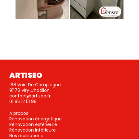
ARTISEO
168 Voie De Compiegne
91170 Viry Chatillon
contact@artiseo.fr
01 85 12 51 98
A propos
Rénovation énergétique
Rénovation extérieure
Rénovation intérieure
Nos réalisations