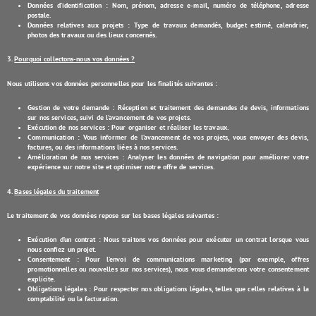
Données d’identification
: Nom, prénom, adresse e-mail, numéro de téléphone, adresse
postale.
Données relatives aux projets
: Type de travaux demandés, budget estimé, calendrier,
photos des travaux ou des lieux concernés.
3.
Pourquoi collectons-nous vos données ?
Nous utilisons vos données personnelles pour les finalités suivantes :
Gestion de votre demande
: Réception et traitement des demandes de devis, informations
sur nos services, suivi de l’avancement de vos projets.
Exécution de nos services
: Pour organiser et réaliser les travaux.
Communication
: Vous informer de l’avancement de vos projets, vous envoyer des devis,
factures, ou des informations liées à nos services.
Amélioration de nos services
: Analyser les données de navigation pour améliorer votre
expérience sur notre site et optimiser notre offre de services.
4.
Bases légales du traitement
Le traitement de vos données repose sur les bases légales suivantes :
Exécution d’un contrat
: Nous traitons vos données pour exécuter un contrat lorsque vous
nous confiez un projet.
Consentement
: Pour l’envoi de communications marketing (par exemple, offres
promotionnelles ou nouvelles sur nos services), nous vous demanderons votre consentement
explicite.
Obligations légales
: Pour respecter nos obligations légales, telles que celles relatives à la
comptabilité ou la facturation.