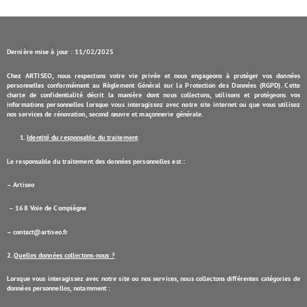
Dernière mise à jour : 11/02/2025
Chez ARTISEO, nous respectons votre vie privée et nous engageons à protéger vos données
personnelles conformément au Règlement Général sur la Protection des Données (RGPD). Cette
charte de confidentialité décrit la manière dont nous collectons, utilisons et protégeons vos
informations personnelles lorsque vous interagissez avec notre site internet ou que vous utilisez
nos services de rénovation, second œuvre et maçonnerie générale.
Identité du responsable du traitement
Le responsable du traitement des données personnelles est :
–
Artiseo
– 168 Voie de Compiègne
–
contact@artiseo.fr
2.
Quelles données collectons-nous ?
Lorsque vous interagissez avec notre site ou nos services, nous collectons différentes catégories de
données personnelles, notamment :